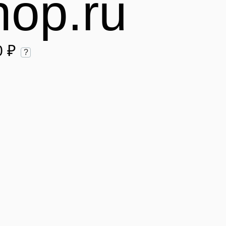
hop.ru
0 ₽
?