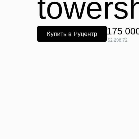
towers
175 00
Купить в Руцентр
$2 298.72